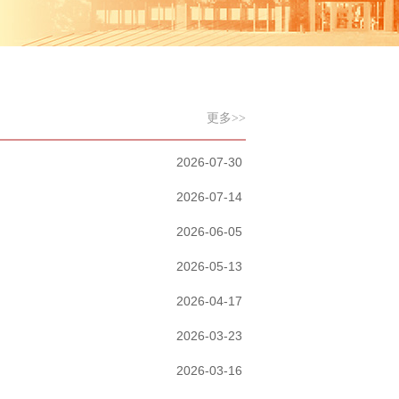
更多>>
 2026-07-30 
 2026-07-14 
 2026-06-05 
 2026-05-13 
 2026-04-17 
 2026-03-23 
 2026-03-16 