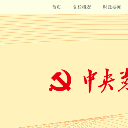
首页
党校概况
时政要闻